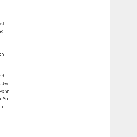
nd
nd
ch
nd
t den
 wenn
. So
en