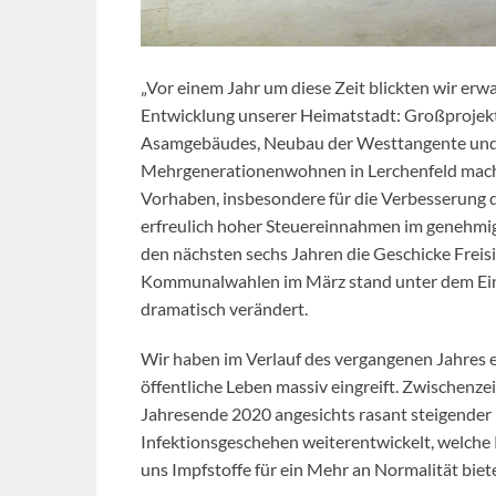
„Vor einem Jahr um diese Zeit blickten wir erw
Entwicklung unserer Heimatstadt: Großprojekt
Asamgebäudes, Neubau der Westtangente und d
Mehrgenerationenwohnen in Lerchenfeld machte
Vorhaben, insbesondere für die Verbesserung d
erfreulich hoher Steuereinnahmen im genehmig
den nächsten sechs Jahren die Geschicke Freis
Kommunalwahlen im März stand unter dem Eindr
dramatisch verändert.
Wir haben im Verlauf des vergangenen Jahres er
öffentliche Leben massiv eingreift. Zwischenz
Jahresende 2020 angesichts rasant steigender 
Infektionsgeschehen weiterentwickelt, welch
uns Impfstoffe für ein Mehr an Normalität bie