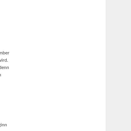
ember
ird.
 denn
n
ginn