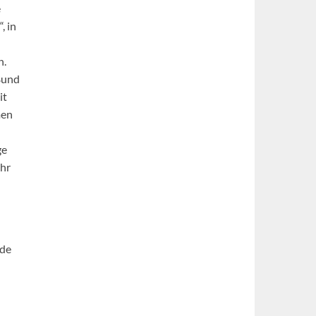
e
, in
n.
Bund
it
men
ge
ehr
rde