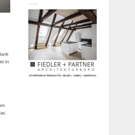
dank
er in
zum
das