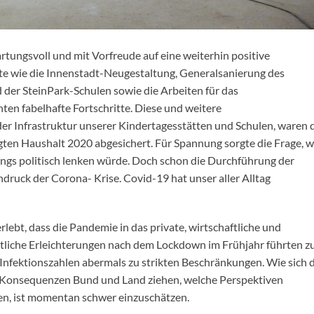
artungsvoll und mit Vorfreude auf eine weiterhin positive
e wie die Innenstadt-Neugestaltung, Generalsanierung des
er SteinPark-Schulen sowie die Arbeiten für das
n fabelhafte Fortschritte. Diese und weitere
er Infrastruktur unserer Kindertagesstätten und Schulen, waren 
ten Haushalt 2020 abgesichert. Für Spannung sorgte die Frage, w
ings politisch lenken würde. Doch schon die Durchführung der
uck der Corona- Krise. Covid-19 hat unser aller Alltag
lebt, dass die Pandemie in das private, wirtschaftliche und
eitliche Erleichterungen nach dem Lockdown im Frühjahr führten 
Infektionszahlen abermals zu strikten Beschränkungen. Wie sich 
e Konsequenzen Bund und Land ziehen, welche Perspektiven
ten, ist momentan schwer einzuschätzen.