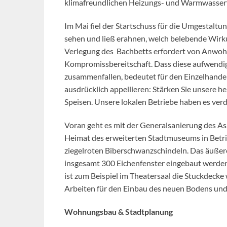
klimafreundlichen Heizungs- und Warmwasser
Im Mai fiel der Startschuss für die Umgestaltu
sehen und ließ erahnen, welch belebende Wirku
Verlegung des Bachbetts erfordert von Anwohn
Kompromissbereitschaft. Dass diese aufwendig
zusammenfallen, bedeutet für den Einzelhande
ausdrücklich appellieren: Stärken Sie unsere he
Speisen. Unsere lokalen Betriebe haben es verdi
Voran geht es mit der Generalsanierung des A
Heimat des erweiterten Stadtmuseums in Betrie
ziegelroten Biberschwanzschindeln. Das äußer
insgesamt 300 Eichenfenster eingebaut werden
ist zum Beispiel im Theatersaal die Stuckdecke
Arbeiten für den Einbau des neuen Bodens und
Wohnungsbau & Stadtplanung