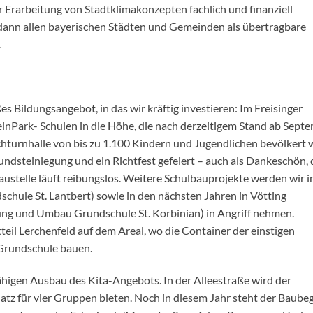
 Erarbeitung von Stadtklimakonzepten fachlich und finanziell
n dann allen bayerischen Städten und Gemeinden als übertragbare
.
s Bildungsangebot, in das wir kräftig investieren: Im Freisinger
inPark- Schulen in die Höhe, die nach derzeitigem Stand ab Sept
hturnhalle von bis zu 1.100 Kindern und Jugendlichen bevölkert w
undsteinlegung und ein Richtfest gefeiert – auch als Dankeschön,
ustelle läuft reibungslos. Weitere Schulbauprojekte werden wir i
chule St. Lantbert) sowie in den nächsten Jahren in Vötting
ung und Umbau Grundschule St. Korbinian) in Angriff nehmen.
teil Lerchenfeld auf dem Areal, wo die Container der einstigen
 Grundschule bauen.
ähigen Ausbau des Kita-Angebots. In der Alleestraße wird der
tz für vier Gruppen bieten. Noch in diesem Jahr steht der Baube