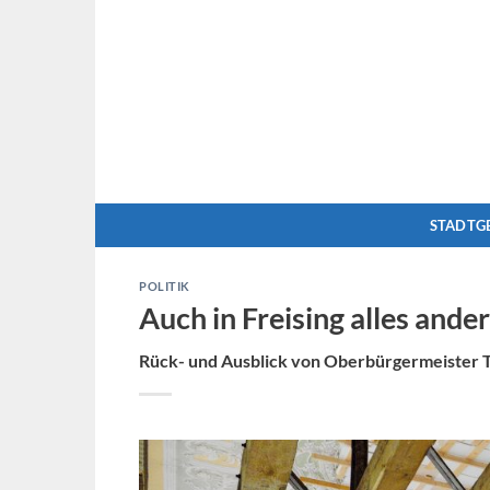
Zum
Inhalt
springen
STADTG
POLITIK
Auch in Freising alles ande
Rück- und Ausblick von Oberbürgermeister 