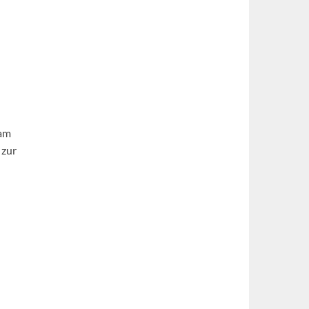
 am
 zur