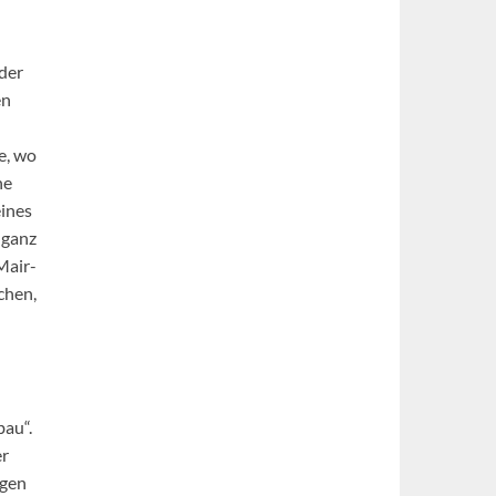
der
en
e, wo
he
eines
 ganz
Mair-
chen,
au“.
er
ngen