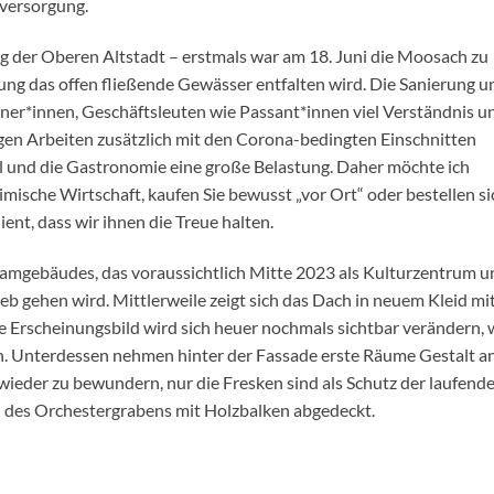
versorgung.
ng der Oberen Altstadt – erstmals war am 18. Juni die Moosach zu
ng das offen fließende Gewässer entfalten wird. Die Sanierung u
er*innen, Geschäftsleuten wie Passant*innen viel Verständnis u
en Arbeiten zusätzlich mit den Corona-bedingten Einschnitten
l und die Gastronomie eine große Belastung. Daher möchte ich
imische Wirtschaft, kaufen Sie bewusst „vor Ort“ oder bestellen si
ent, dass wir ihnen die Treue halten.
samgebäudes, das voraussichtlich Mitte 2023 als Kulturzentrum u
b gehen wird. Mittlerweile zeigt sich das Dach in neuem Kleid mi
e Erscheinungsbild wird sich heuer nochmals sichtbar verändern,
. Unterdessen nehmen hinter der Fassade erste Räume Gestalt an
 wieder zu bewundern, nur die Fresken sind als Schutz der laufend
 des Orchestergrabens mit Holzbalken abgedeckt.