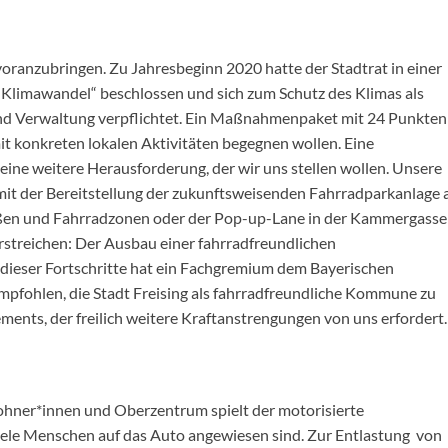
 voranzubringen. Zu Jahresbeginn 2020 hatte der Stadtrat in einer
 Klimawandel“ beschlossen und sich zum Schutz des Klimas als
k und Verwaltung verpflichtet. Ein Maßnahmenpaket mit 24 Punkten
it konkreten lokalen Aktivitäten begegnen wollen. Eine
 eine weitere Herausforderung, der wir uns stellen wollen. Unsere
it der Bereitstellung der zukunftsweisenden Fahrradparkanlage
ßen und Fahrradzonen oder der Pop-up-Lane in der Kammergasse
streichen: Der Ausbau einer fahrradfreundlichen
d dieser Fortschritte hat ein Fachgremium dem Bayerischen
pfohlen, die Stadt Freising als fahrradfreundliche Kommune zu
ements, der freilich weitere Kraftanstrengungen von uns erfordert.
ohner*innen und Oberzentrum spielt der motorisierte
 viele Menschen auf das Auto angewiesen sind. Zur Entlastung von