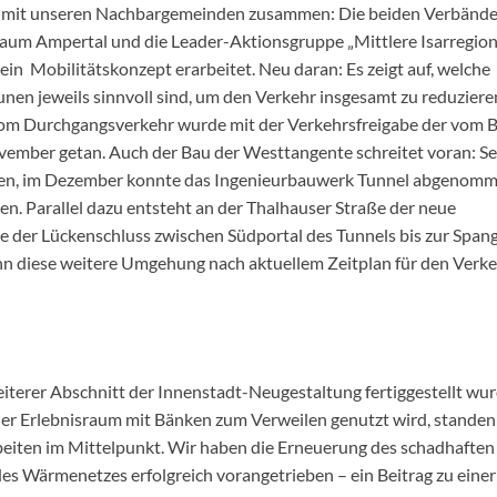
eng mit unseren Nachbargemeinden zusammen: Die beiden Verbänd
raum Ampertal und die Leader-Aktionsgruppe „Mittlere Isarregion“
ein Mobilitätskonzept erarbeitet. Neu daran: Es zeigt auf, welche
en jeweils sinnvoll sind, um den Verkehr insgesamt zu reduziere
s vom Durchgangsverkehr wurde mit der Verkehrsfreigabe der vom 
mber getan. Auch der Bau der Westtangente schreitet voran: Se
unden, im Dezember konnte das Ingenieurbauwerk Tunnel abgenom
n. Parallel dazu entsteht an der Thalhauser Straße der neue
e der Lückenschluss zwischen Südportal des Tunnels bis zur Span
nn diese weitere Umgehung nach aktuellem Zeitplan für den Verk
terer Abschnitt der Innenstadt-Neugestaltung fertiggestellt wu
er Erlebnisraum mit Bänken zum Verweilen genutzt wird, standen
eiten im Mittelpunkt. Wir haben die Erneuerung des schadhaften
es Wärmenetzes erfolgreich vorangetrieben – ein Beitrag zu einer