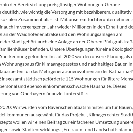
hin der Bereitstellung preisgünstiger Wohnungen. Gerade
eutlich, wie wichtig die Versorgung mit bezahlbarem, qualitativ
ozialen Zusammenhalt – ist. Mit unserem Tochterunternehmen, 
auch im vergangenen Jahr wieder Millionen in den Erhalt und d
iel an der Waidhofener Straße und den Wohnungsanlagen am
er Stadt gehört auch eine Anlage an der Oberen Pfalzgrafstraß
familienhäuser befinden. Unsere Überlegungen für eine ökologisc
 Anerkennung gefunden: Im Juli 2020 wurden unsere Planung als 
n Wohnungsbaus für klimaangepasstes und nachhaltiges Bauen in
 Bauarbeiten für das Mehrgenerationenwohnen an der Katharina-
22 insgesamt städtisch geförderte 115 Wohnungen für ältere Mens
hpersonal und ebenso einkommensschwache Haushalte. Dieses
rung von Oberbayern finanziell unterstützt.
t 2020: Wir wurden vom Bayerischen Staatsministerium für Bauen,
dellkommunen ausgewählt für das Projekt „Klimagerechter Stadtb
zepts wollen wir einen Beitrag zur einfacheren Umsetzung unser
ungen sowie Stadtentwicklungs-, Freiraum- und Landschaftsplanu