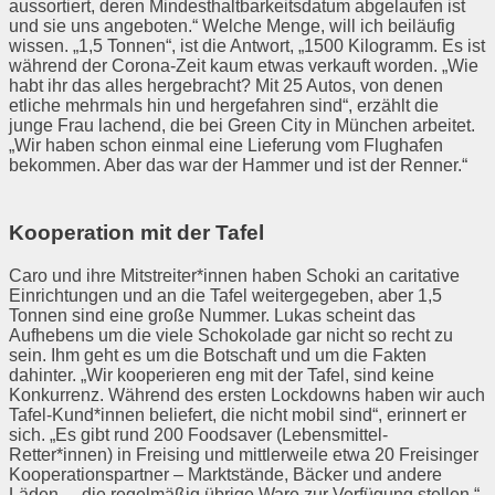
aussortiert, deren Mindesthaltbarkeitsdatum abgelaufen ist
und sie uns angeboten.“ Welche Menge, will ich beiläufig
wissen. „1,5 Tonnen“, ist die Antwort, „1500 Kilogramm. Es ist
während der Corona-Zeit kaum etwas verkauft worden. „Wie
habt ihr das alles hergebracht? Mit 25 Autos, von denen
etliche mehrmals hin und hergefahren sind“, erzählt die
junge Frau lachend, die bei Green City in München arbeitet.
„Wir haben schon einmal eine Lieferung vom Flughafen
bekommen. Aber das war der Hammer und ist der Renner.“
Kooperation mit der Tafel
Caro und ihre Mitstreiter*innen haben Schoki an caritative
Einrichtungen und an die Tafel weitergegeben, aber 1,5
Tonnen sind eine große Nummer. Lukas scheint das
Aufhebens um die viele Schokolade gar nicht so recht zu
sein. Ihm geht es um die Botschaft und um die Fakten
dahinter. „Wir kooperieren eng mit der Tafel, sind keine
Konkurrenz. Während des ersten Lockdowns haben wir auch
Tafel-Kund*innen beliefert, die nicht mobil sind“, erinnert er
sich. „Es gibt rund 200 Foodsaver (Lebensmittel-
Retter*innen) in Freising und mittlerweile etwa 20 Freisinger
Kooperationspartner – Marktstände, Bäcker und andere
Läden –, die regelmäßig übrige Ware zur Verfügung stellen.“