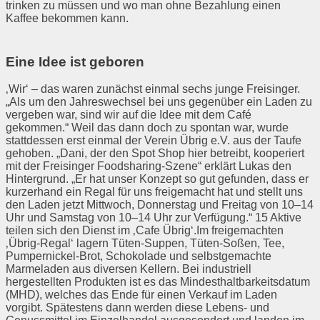
trinken zu müssen und wo man ohne Bezahlung einen
Kaffee bekommen kann.
Eine Idee ist geboren
‚Wir‘ – das waren zunächst einmal sechs junge Freisinger.
„Als um den Jahreswechsel bei uns gegenüber ein Laden zu
vergeben war, sind wir auf die Idee mit dem Café
gekommen.“ Weil das dann doch zu spontan war, wurde
stattdessen erst einmal der Verein Übrig e.V. aus der Taufe
gehoben. „Dani, der den Spot Shop hier betreibt, kooperiert
mit der Freisinger Foodsharing-Szene“ erklärt Lukas den
Hintergrund. „Er hat unser Konzept so gut gefunden, dass er
kurzerhand ein Regal für uns freigemacht hat und stellt uns
den Laden jetzt Mittwoch, Donnerstag und Freitag von 10–14
Uhr und Samstag von 10–14 Uhr zur Verfügung.“ 15 Aktive
teilen sich den Dienst im ‚Cafe Übrig‘.Im freigemachten
‚Übrig-Regal‘ lagern Tüten-Suppen, Tüten-Soßen, Tee,
Pumpernickel-Brot, Schokolade und selbstgemachte
Marmeladen aus diversen Kellern. Bei industriell
hergestellten Produkten ist es das Mindesthaltbarkeitsdatum
(MHD), welches das Ende für einen Verkauf im Laden
vorgibt. Spätestens dann werden diese Lebens- und