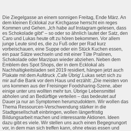
Die Ziegelgasse an einem sonnigen Freitag, Ende März. An
dem kleinen Ecklokal zur Kirchgasse herrscht ein reges
Kommen und Gehen. „Ich habe auf Instagram gelesen, dass
es Schokolade gibt“ – so oder so ähnlich lautet der Satz, den
Caro und Lukas heute oft zu hören bekommen. Vor allem
junge Leute sind es, die zu Fuß oder per Rad kurz
vorbeischauen, eine Suppe oder ein Stück Kuchen essen,
ein paar Sätze wechseln und mit einer Tüte Pralinen,
Schokolade oder Marzipan wieder abziehen. Neben dem
Emblem des Spot Shops, der in dem Ecklokal als
Nachhaltigkeitsladen seit 2019 residiert, hängen jetzt auch
Plakate mit dem Aufdruck ‚Cafe Übrig‘.Lukas setzt sich zu
mir auf die Bank vor dem Haus und erzählt: „Die meisten von
uns kommen aus der Freisinger Foodsharing-Szene, aber
einige unter uns wollten mehr tun. Übrige Lebensmittel
abholen und an Bedürftige verteilen – das bedeutet auf
Dauer ja nur an Symptomen herumzudoktern. Wir wollen das
Thema Ressourcen-Verschwendung stärker in die
Stadtgesellschaft einbringen, wollen längerfristig
Bildungsarbeit machen und interessante Aktionen. Ideen
dazu gibt es viele. Wir stellen uns auch einen Begegnungort
vor, in dem man sich treffen kann, ohne etwas essen und