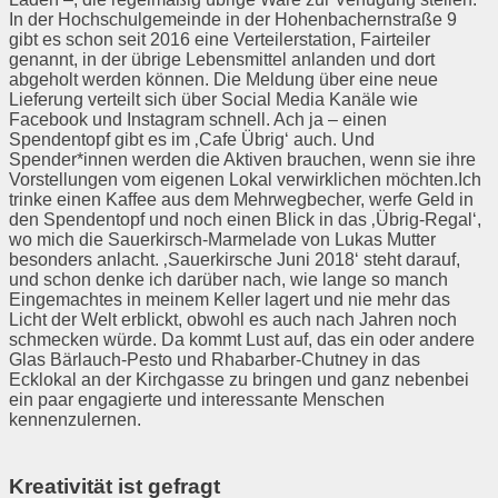
In der Hochschulgemeinde in der Hohenbachernstraße 9
gibt es schon seit 2016 eine Verteilerstation, Fairteiler
genannt, in der übrige Lebensmittel anlanden und dort
abgeholt werden können. Die Meldung über eine neue
Lieferung verteilt sich über Social Media Kanäle wie
Facebook und Instagram schnell. Ach ja – einen
Spendentopf gibt es im ‚Cafe Übrig‘ auch. Und
Spender*innen werden die Aktiven brauchen, wenn sie ihre
Vorstellungen vom eigenen Lokal verwirklichen möchten.Ich
trinke einen Kaffee aus dem Mehrwegbecher, werfe Geld in
den Spendentopf und noch einen Blick in das ‚Übrig-Regal‘,
wo mich die Sauerkirsch-Marmelade von Lukas Mutter
besonders anlacht. ‚Sauerkirsche Juni 2018‘ steht darauf,
und schon denke ich darüber nach, wie lange so manch
Eingemachtes in meinem Keller lagert und nie mehr das
Licht der Welt erblickt, obwohl es auch nach Jahren noch
schmecken würde. Da kommt Lust auf, das ein oder andere
Glas Bärlauch-Pesto und Rhabarber-Chutney in das
Ecklokal an der Kirchgasse zu bringen und ganz nebenbei
ein paar engagierte und interessante Menschen
kennenzulernen.
Kreativität ist gefragt