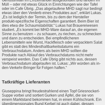
Genussmittel im Einzelhandel ausgesondert und landen im
Müll – oder mit etwas Glück in Einrichtungen wie der Tafel
oder im Cafe Übrig. „Das abgelaufene MHD sagt nur bedingt
etwas über den Verderb eines Produktes aus“, erklärt Lukas.
„Es ist lediglich der Termin, bis zu dem der Hersteller
produkt-spezifische Eigenschaften garantiert. Beim Bier ist
dies etwa die Schaumstabilität.“ Lukas hat Brauereiwesen
studiert. „Es kommt bei MHD-Ware darauf an, die eigenen
Sinne zu benutzen – zu schauen, zu riechen, zu schmecken
und dann zu entscheiden. Bei empfindlicheren
Lebensmitteln wie Wurst, Hackfleisch oder verpacktem Salat
gibt es statt des Mindesthaltbarkeitsdatums ein
Verbrauchsdatum. Anders als beim MHD sollten die
Produkte nach Ablauf des Verbrauchdatums nicht mehr
verspeist werden. Das Cafe Übrig gibt nichts aus, dessen
Verbrauchsdatum abgelaufen ist. Lukas: „Wir würden als in-
den-Verkehr-Bringer für Folgen haften.“
Tatkräftige Lieferanten
Giuseppina bringt freudestrahlend einen Topf Griesnockerl-
Suppe vorbei und sortiert Gurken und Äpfel, die sie von
einem Marktstand bekommen hat, in einen Kühlschrank. Ein
überdimensionales Bund Kerbel ist auch dabei, dessen