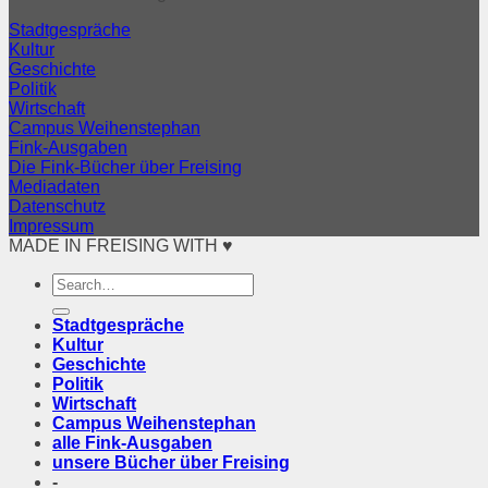
Stadtgespräche
Kultur
Geschichte
Politik
Wirtschaft
Campus Weihenstephan
Fink-Ausgaben
Die Fink-Bücher über Freising
Mediadaten
Datenschutz
Impressum
MADE IN FREISING WITH ♥
Stadtgespräche
Kultur
Geschichte
Politik
Wirtschaft
Campus Weihenstephan
alle Fink-Ausgaben
unsere Bücher über Freising
-