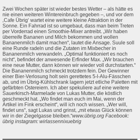
Zwei Wochen später ist wieder bestes Wetter – als hätte es
nie einen weiteren Wintereinbruch gegeben –, und vor dem
‚Cafe Übrig‘ wartet eine weitere kleine Attraktion in der
Sonne. Ein Fahrrad ist so umgebaut, dass man beim Treten
per Vorderrad einen Smoothie-Mixer antreibt. „Wir haben
überreife Bananen und Milch bekommen und wollen
Bananenmilch damit machen“, lautet die Ansage. Suule soll
eine Runde radeln und die Zutaten im Mixbecher in
Bananenmilch verwandeln. „Optimal funktioniert es noch
nicht“, befindet der anwesende Erfinder Max. „Wir brauchen
eine neue Mutter, dann können wir wieder voll durchstarten.“
Die Bananenmilch schmeckt trotzdem fein. Der Gewinner
einer Bier-Verlosung holt sein gerettetes 5-l-Alu-Fässchen
ab, und im Übrig-Kühlschrank lagern jetzt etliche Paletten mit
gefärbten Ostereiern. Ich aber spekuliere auf eine weitere
Sauerkirsch-Marmelade von Lukas Mutter, die köstlich
geschmeckt hat. „Wo findet man euch im Mai, wenn der
Artikel im Fink erscheint“, will ich noch wissen. „Wer will,
findet uns“, sagt Lukas und grinst, „mit etwas Glück können
wir in der Ziegelgasse bleiben.“
www.übrig.org
Facebook:
übrig
instagram: wirlassennixuebrig