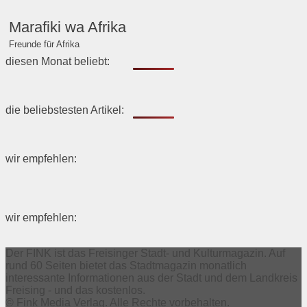
Marafiki wa Afrika
Freunde für Afrika
diesen Monat beliebt:
die beliebstesten Artikel:
wir empfehlen:
wir empfehlen:
Der FINK ist das Freisinger Stadt- und Kulturmagazin. Auf
rund 60 Seiten bietet das Stadtmagazin monatlich
interessante Informationen aus der Stadt und dem Landkreis
Freising - und das kostenlos.
© Fink Media Verlag. Alle Rechte vorbehalten.