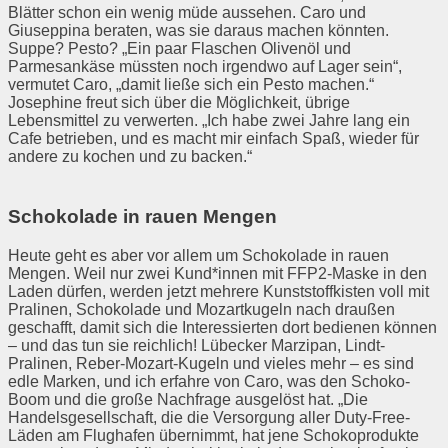
Blätter schon ein wenig müde aussehen. Caro und
Giuseppina beraten, was sie daraus machen könnten.
Suppe? Pesto? „Ein paar Flaschen Olivenöl und
Parmesankäse müssten noch irgendwo auf Lager sein“,
vermutet Caro, „damit ließe sich ein Pesto machen.“
Josephine freut sich über die Möglichkeit, übrige
Lebensmittel zu verwerten. „Ich habe zwei Jahre lang ein
Cafe betrieben, und es macht mir einfach Spaß, wieder für
andere zu kochen und zu backen.“
Schokolade in rauen Mengen
Heute geht es aber vor allem um Schokolade in rauen
Mengen. Weil nur zwei Kund*innen mit FFP2-Maske in den
Laden dürfen, werden jetzt mehrere Kunststoffkisten voll mit
Pralinen, Schokolade und Mozartkugeln nach draußen
geschafft, damit sich die Interessierten dort bedienen können
– und das tun sie reichlich! Lübecker Marzipan, Lindt-
Pralinen, Reber-Mozart-Kugeln und vieles mehr – es sind
edle Marken, und ich erfahre von Caro, was den Schoko-
Boom und die große Nachfrage ausgelöst hat. „Die
Handelsgesellschaft, die die Versorgung aller Duty-Free-
Läden am Flughafen übernimmt, hat jene Schokoprodukte