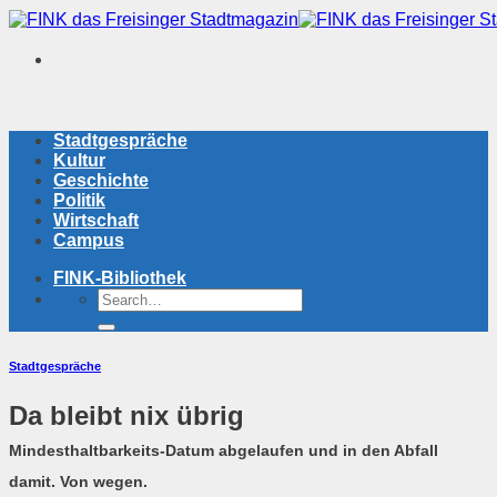
Zum
Inhalt
springen
Stadtgespräche
Kultur
Geschichte
Politik
Wirtschaft
Campus
FINK-Bibliothek
Stadtgespräche
Da bleibt nix übrig
Mindesthaltbarkeits-Datum abgelaufen und in den Abfall
damit. Von wegen.