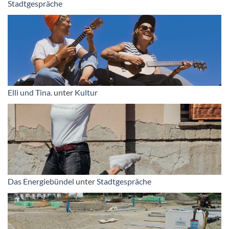
Stadtgespräche
Elli und Tina.
unter
Kultur
Das Energiebündel
unter
Stadtgespräche