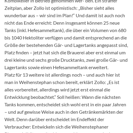
Kombikeller in Betrieb genommen wer- den. Ein straffer
Zeitplan, aber Zollo ist optimistisch: „Bisher sieht alles
wunderbar aus – wir sind im Plan!“ Und damit ist auch noch
nicht das Ende erreicht: Denn insgesamt können 25 neue
Tanks (inkl. Hefesammeltank), die über ein Volumen von 680
bis 1040 Hektoliter verfügen und damit entsprechend an die
Größe der bestehenden Gär- und Lagertanks angepasst sind,
Platz finden – jetzt hat sich die Brauerei aber erst einmal um
drei kleine und sechs große Drucktanks, zwei große Gär- und
Lagertanks sowie einen Hefesammeltank erweitert.
Platz für 13 weitere ist allerdings noch – und auch hier ist
man in Weihenstephan schon bereit, erklärt Zollo: „Es ist
alles vorbereitet, allerdings wird jetzt erst einmal die
Entwicklung beobachtet.“ Soll heißen: Wann die nächsten
Tanks kommen, entscheidet sich wohl erst in ein paar Jahren
– und auf gewisse Weise auch in den Getränkemärkten der
Welt. Denn darüber entscheidet im Endeffekt der
Verbraucher: Entwickeln sich die Weihenstephaner