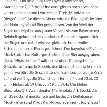
Dauer: 1. Juni bis 8. Juni, Ort: Foyer Asamtheater,
Marienplatz 7, 1. Stock). Und dann gibt es noch etwas sehr
Unterhaltsames und Lehrreiches. Titel: „MundArtler:
Biergeflüster“. An diesem Abend wird die Bildungslücke über
das Nahrungsmittel Bier geschlossen. Von der Welt der
Sagen und Mythen aus grauer Vorzeit bis zum Bayerischen
Reinheitsgebot und den modernen Biersorten spannt sich
der Bogen und dabei wird zeitgleich ein humorvolles
Sittenbild unseres Bieres gezeichnet. Der bayerische Erzähler
Muck Stelzle hat Kulturgeschichten über Bier ausgegraben,
die auf Historie oder Tradition beruhen. Dabei geht die
Geschichte immer in Geschichten über und man weiß nie so
genau, wo hört die Geschichte, die Tradition, der wahre Kern
auf und wo fängt die G‘schicht an (Termin: 4. Juni 2016, 20
Uhr / Einlass ab 19 Uhr, von 19 bis 19.45 Uhr kleine
Bierprobe, Ort: Asamtheater, Marienplatz 7, 1. Stock). Dann
wird’s nochmal musikalisch und lustig: Die Dellnhauser
Musi-kanten und Klaus Karl-Kraus laden zum „Jubierlator“.