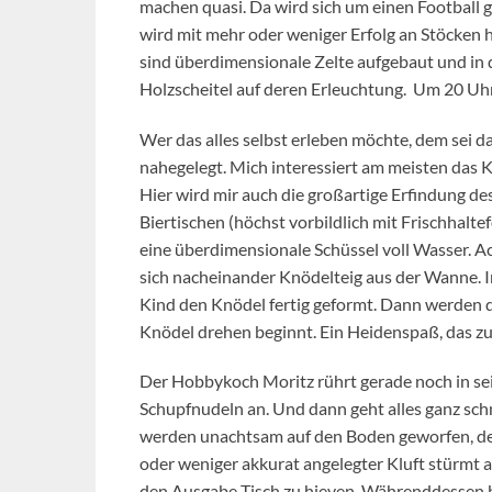
machen quasi. Da wird sich um einen Football g
wird mit mehr oder weniger Erfolg an Stöcken 
sind überdimensionale Zelte aufgebaut und in d
Holzscheitel auf deren Erleuchtung. Um 20 Uhr 
Wer das alles selbst erleben möchte, dem sei 
nahegelegt. Mich interessiert am meisten das 
Hier wird mir auch die großartige Erfindung d
Biertischen (höchst vorbildlich mit Frischhalte
eine überdimensionale Schüssel voll Wasser. A
sich nacheinander Knödelteig aus der Wanne. In
Kind den Knödel fertig geformt. Dann werden 
Knödel drehen beginnt. Ein Heidenspaß, das z
Der Hobbykoch Moritz rührt gerade noch in se
Schupfnudeln an. Und dann geht alles ganz sc
werden unachtsam auf den Boden geworfen, der
oder weniger akkurat angelegter Kluft stürmt a
den Ausgabe Tisch zu hieven. Währenddessen bi