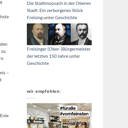
it
Die Stadtmoosach in der Oberen
Stadt: Ein verborgenes Stück
chste
Freising
unter
Geschichte
 den
Freisinger (Ober-)Bürgermeister
 zu
der letzten 150 Jahre
unter
rn
Geschichte
mis –
d
wir empfehlen:
 Enie