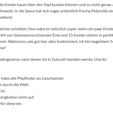
l die Kinder kaum über den Topf kucken können und so nicht genau 
meckt. In die Sauce hat sich sogar ordentlich frische Petersilie ver
wollend.
ldchen schießen. Nun wäre es natürlich super, wenn ein paar Kind
efehl von Stammesvorsitzender Enie und 15 Kinder stehen in perfe
n. Wahnsinn, wie gut hier alles funktioniert, ich bin begeistert. 
lar!
ndergesetze, nach denen ich in Zukunft handeln werde. Und ihr
habe alle Pfadfinder als Geschwister.
n durch die Welt.
ist.
rigkeiten nicht auf.
ür diese ein.
.