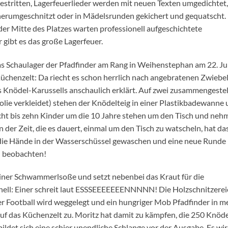
estritten, Lagerfeuerlieder werden mit neuen Texten umgedichtet,
herumgeschnitzt oder in Mädelsrunden gekichert und gequatscht.
er Mitte des Platzes warten professionell aufgeschichtete
gibt es das große Lagerfeuer.
das Schaulager der Pfadfinder am Rang in Weihenstephan am 22. Ju
Küchenzelt: Da riecht es schon herrlich nach angebratenen Zwiebel
es Knödel-Karussells anschaulich erklärt. Auf zwei zusammengeste
folie verkleidet) stehen der Knödelteig in einer Plastikbadewanne
cht bis zehn Kinder um die 10 Jahre stehen um den Tisch und neh
 der Zeit, die es dauert, einmal um den Tisch zu watscheln, hat da
die Hände in der Wasserschüssel gewaschen und eine neue Runde
u beobachten!
iner Schwammerlsoße und setzt nebenbei das Kraut für die
hnell: Einer schreit laut ESSSEEEEEEENNNNN! Die Holzschnitzere
 Football wird weggelegt und ein hungriger Mob Pfadfinder in m
uf das Küchenzelt zu. Moritz hat damit zu kämpfen, die 250 Knöde
ldet sich eine schier unendliche Schlange vor der Ausgabe. Es wi