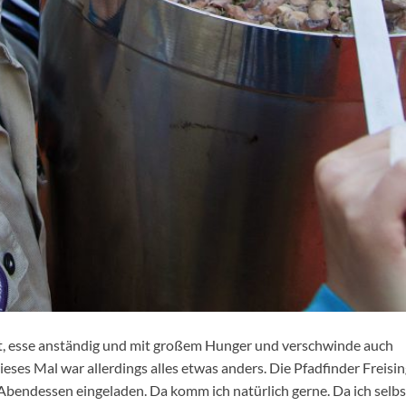
t, esse anständig und mit großem Hunger und verschwinde auch
ses Mal war allerdings alles etwas anders. Die Pfadfinder Freisi
 Abendessen eingeladen. Da komm ich natürlich gerne. Da ich selbs