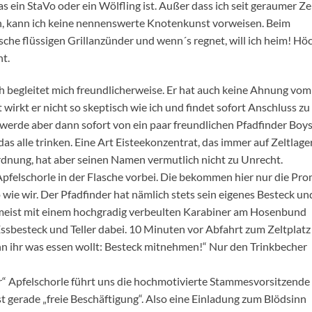
as ein StaVo oder ein Wölfling ist. Außer dass ich seit geraumer Ze
n, kann ich keine nennenswerte Knotenkunst vorweisen. Beim
che flüssigen Grillanzünder und wenn´s regnet, will ich heim! Hö
ht.
 begleitet mich freundlicherweise. Er hat auch keine Ahnung vom
wirkt er nicht so skeptisch wie ich und findet sofort Anschluss zu
, werde aber dann sofort von ein paar freundlichen Pfadfinder Boys
das alle trinken. Eine Art Eisteekonzentrat, das immer auf Zeltlage
Ordnung, hat aber seinen Namen vermutlich nicht zu Unrecht.
Apfelschorle in der Flasche vorbei. Die bekommen hier nur die Pro
 wie wir. Der Pfadfinder hat nämlich stets sein eigenes Besteck un
zumeist mit einem hochgradig verbeulten Karabiner am Hosenbund
ssbesteck und Teller dabei. 10 Minuten vor Abfahrt zum Zeltplatz
 ihr was essen wollt: Besteck mitnehmen!“ Nur den Trinkbecher
“ Apfelschorle führt uns die hochmotivierte Stammesvorsitzende
 ist gerade „freie Beschäftigung“. Also eine Einladung zum Blödsinn