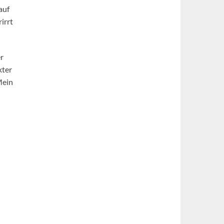
auf
irrt
er
kter
Mein