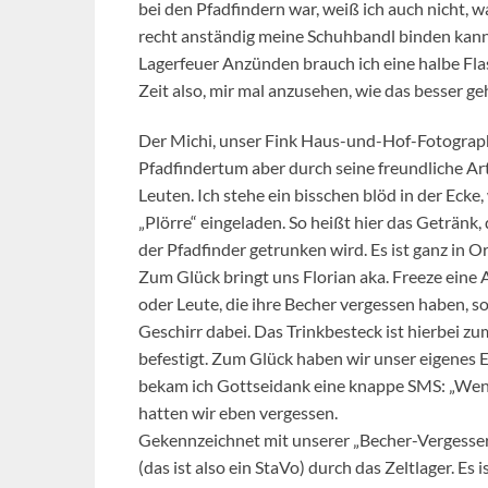
bei den Pfadfindern war, weiß ich auch nicht, w
recht anständig meine Schuhbandl binden kan
Lagerfeuer Anzünden brauch ich eine halbe Flas
Zeit also, mir mal anzusehen, wie das besser ge
Der Michi, unser Fink Haus-und-Hof-Fotograph
Pfadfindertum aber durch seine freundliche Art 
Leuten. Ich stehe ein bisschen blöd in der Ecke
„Plörre“ eingeladen. So heißt hier das Getränk, 
der Pfadfinder getrunken wird. Es ist ganz in 
Zum Glück bringt uns Florian aka. Freeze eine 
oder Leute, die ihre Becher vergessen haben, so
Geschirr dabei. Das Trinkbesteck ist hierbei 
befestigt. Zum Glück haben wir unser eigenes E
bekam ich Gottseidank eine knappe SMS: „Wenn
hatten wir eben vergessen.
Gekennzeichnet mit unserer „Becher-Vergesser
(das ist also ein StaVo) durch das Zeltlager. Es