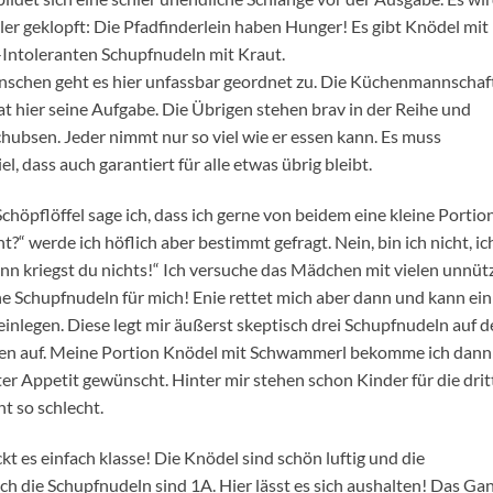
er geklopft: Die Pfadfinderlein haben Hunger! Es gibt Knödel mit
Intoleranten Schupfnudeln mit Kraut.
nschen geht es hier unfassbar geordnet zu. Die Küchenmannschaf
at hier seine Aufgabe. Die Übrigen stehen brav in der Reihe und
Schubsen. Jeder nimmt nur so viel wie er essen kann. Es muss
, dass auch garantiert für alle etwas übrig bleibt.
öpflöffel sage ich, dass ich gerne von beidem eine kleine Portio
?“ werde ich höflich aber bestimmt gefragt. Nein, bin ich nicht, ic
ann kriegst du nichts!“ Ich versuche das Mädchen mit vielen unnüt
ne Schupfnudeln für mich! Enie rettet mich aber dann und kann ein
inlegen. Diese legt mir äußerst skeptisch drei Schupfnudeln auf 
ehen auf. Meine Portion Knödel mit Schwammerl bekomme ich dann
uter Appetit gewünscht. Hinter mir stehen schon Kinder für die drit
ht so schlecht.
kt es einfach klasse! Die Knödel sind schön luftig und die
 die Schupfnudeln sind 1A. Hier lässt es sich aushalten! Das Ga