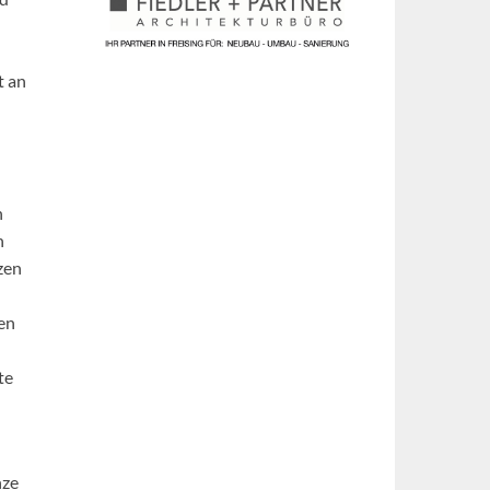
t an
n
h
zen
den
te
nze