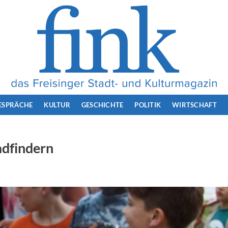
ESPRÄCHE
KULTUR
GESCHICHTE
POLITIK
WIRTSCHAFT
adfindern