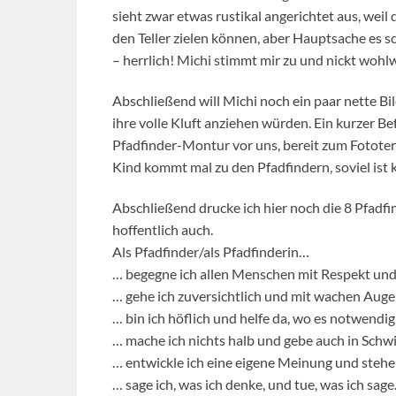
sieht zwar etwas rustikal angerichtet aus, wei
den Teller zielen können, aber Hauptsache es sch
– herrlich! Michi stimmt mir zu und nickt wohl
Abschließend will Michi noch ein paar nette Bi
ihre volle Kluft anziehen würden. Ein kurzer B
Pfadfinder-Montur vor uns, bereit zum Fototermi
Kind kommt mal zu den Pfadfindern, soviel ist k
Abschließend drucke ich hier noch die 8 Pfadfi
hoffentlich auch.
Als Pfadfinder/als Pfadfinderin…
… begegne ich allen Menschen mit Respekt und 
… gehe ich zuversichtlich und mit wachen Auge
… bin ich höflich und helfe da, wo es notwendig 
… mache ich nichts halb und gebe auch in Schwie
… entwickle ich eine eigene Meinung und stehe f
… sage ich, was ich denke, und tue, was ich sage