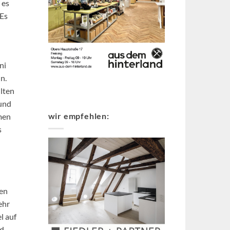
 es
 Es
ni
n.
llten
 und
wir empfehlen:
men
s
ien
ehr
l auf
rd