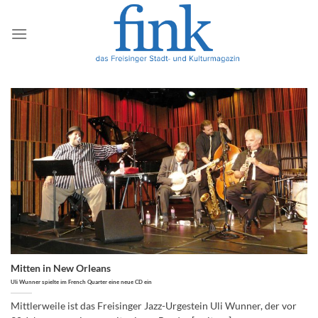
Zum
Inhalt
springen
Mitten in New Orleans
Uli Wunner spielte im French Quarter eine neue CD ein
Mittlerweile ist das Freisinger Jazz-Urgestein Uli Wunner, der vor