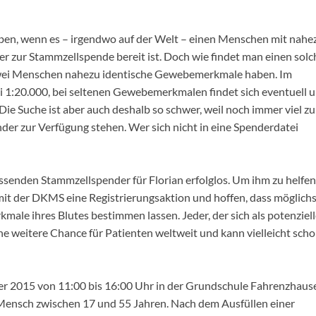
eben, wenn es – irgendwo auf der Welt – einen Menschen mit nahe
r zur Stammzellspende bereit ist. Doch wie findet man einen sol
 zwei Menschen nahezu identische Gewebemerkmale haben. Im
bei 1:20.000, bei seltenen Gewebemerkmalen findet sich eventuell 
 Die Suche ist aber auch deshalb so schwer, weil noch immer viel zu
er zur Verfügung stehen. Wer sich nicht in eine Spenderdatei
ssenden Stammzellspender für Florian erfolglos. Um ihm zu helfen
it der DKMS eine Registrierungsaktion und hoffen, dass möglichs
ale ihres Blutes bestimmen lassen. Jeder, der sich als potenziell
ne weitere Chance für Patienten weltweit und kann vielleicht sch
ber 2015 von 11:00 bis 16:00 Uhr in der Grundschule Fahrenzhaus
Mensch zwischen 17 und 55 Jahren. Nach dem Ausfüllen einer