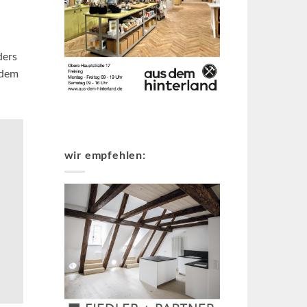
ders
 dem
wir empfehlen: