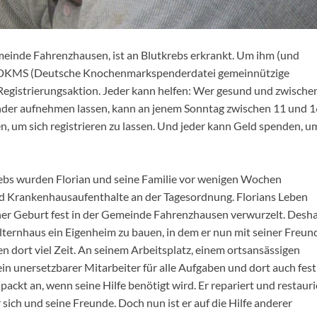
meinde Fahrenzhausen, ist an Blutkrebs erkrankt. Um ihm (und
die DKMS (Deutsche Knochenmarkspenderdatei gemeinnützige
egistrierungsaktion. Jeder kann helfen: Wer gesund und zwische
spender aufnehmen lassen, kann an jenem Sonntag zwischen 11 und 
um sich registrieren zu lassen. Und jeder kann Geld spenden, u
ebs wurden Florian und seine Familie vor wenigen Wochen
d Krankenhausaufenthalte an der Tagesordnung. Florians Leben
seiner Geburt fest in der Gemeinde Fahrenzhausen verwurzelt. Desh
lternhaus ein Eigenheim zu bauen, in dem er nun mit seiner Freun
 dort viel Zeit. An seinem Arbeitsplatz, einem ortsansässigen
in unersetzbarer Mitarbeiter für alle Aufgaben und dort auch fest
packt an, wenn seine Hilfe benötigt wird. Er repariert und restauri
sich und seine Freunde. Doch nun ist er auf die Hilfe anderer