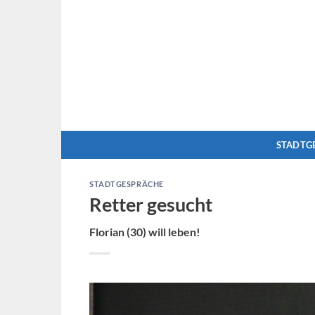
Zum
Inhalt
springen
STADTG
STADTGESPRÄCHE
Retter gesucht
Florian (30) will leben!