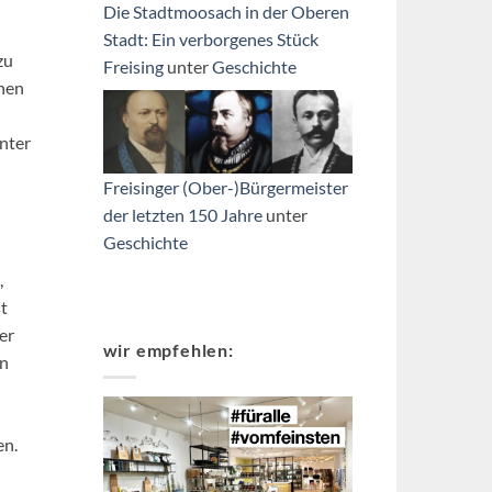
Die Stadtmoosach in der Oberen
Stadt: Ein verborgenes Stück
zu
Freising
unter
Geschichte
chen
unter
Freisinger (Ober-)Bürgermeister
der letzten 150 Jahre
unter
Geschichte
,
t
er
wir empfehlen:
on
en.