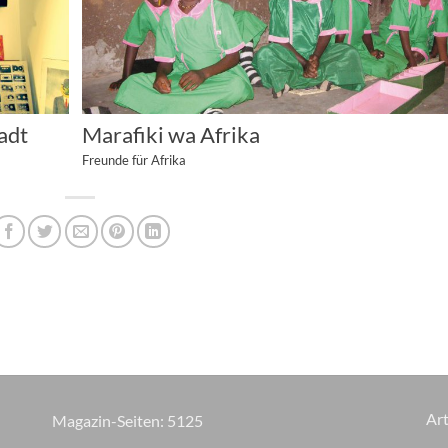
adt
Marafiki wa Afrika
Freunde für Afrika
Art
Magazin-Seiten:
6195