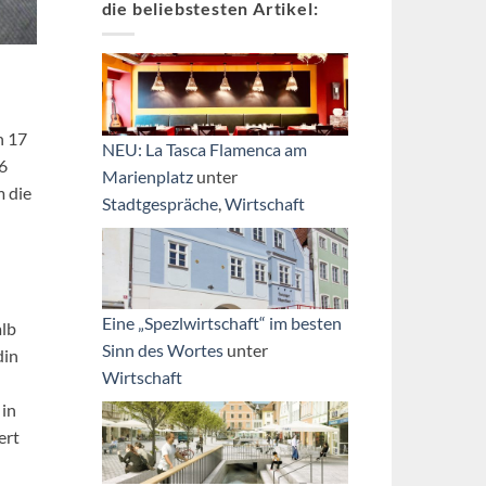
die beliebstesten Artikel:
n 17
NEU: La Tasca Flamenca am
16
Marienplatz
unter
m die
Stadtgespräche
,
Wirtschaft
Eine „Spezlwirtschaft“ im besten
alb
Sinn des Wortes
unter
din
Wirtschaft
 in
ert