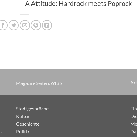
A Attitude: Hardrock meets Poprock
Art
Magazin-Seiten:
7275
Stadtgespräche
Fi
Kultur
Die
Geschichte
Me
s
Politik
Da