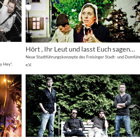
Hört , Ihr Leut und lasst Euch sagen…
Neue Stadtführungskonzepte des Freisinger Stadt- und Domfüh
y Hey“.
e.V.