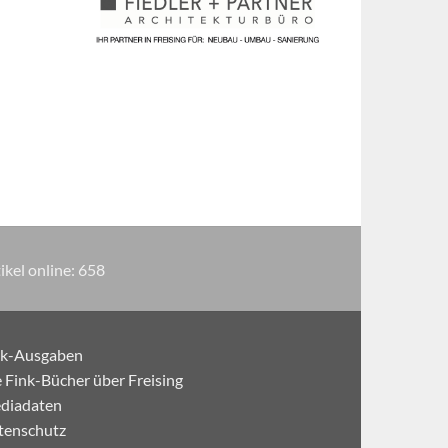
ikel online:
658
nk-Ausgaben
 Fink-Bücher über Freising
diadaten
tenschutz