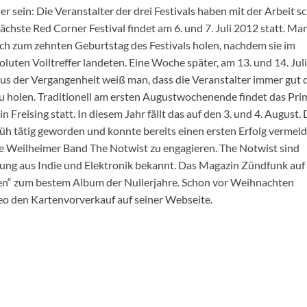
er sein: Die Veranstalter der drei Festivals haben mit der Arbeit s
ächste Red Corner Festival findet am 6. und 7. Juli 2012 statt. Ma
ich zum zehnten Geburtstag des Festivals holen, nachdem sie im
oluten Volltreffer landeten. Eine Woche später, am 13. und 14. Juli
Aus der Vergangenheit weiß man, dass die Veranstalter immer gut 
u holen. Traditionell am ersten Augustwochenende findet das Pri
 Freising statt. In diesem Jahr fällt das auf den 3. und 4. August.
rüh tätig geworden und konnte bereits einen ersten Erfolg vermel
e Weilheimer Band The Notwist zu engagieren. The Notwist sind
hung aus Indie und Elektronik bekannt. Das Magazin Zündfunk auf
en“ zum bestem Album der Nullerjahre. Schon vor Weihnachten
reo den Kartenvorverkauf auf seiner Webseite.