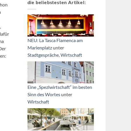
die beliebstesten Artikel:
chon
n
,
dafür
NEU: La Tasca Flamenca am
ma
Marienplatz
unter
 Der
Stadtgespräche
,
Wirtschaft
den:
Eine „Spezlwirtschaft“ im besten
Sinn des Wortes
unter
Wirtschaft