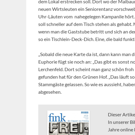
dem Lokal erstrecken soll. Dort wo der Maibau
neuen Wirtsleuten ein Seniorentanz vorschwebt
Uhr-Läuten vom nahegelegen Kampanile hört. A
soll schneller auf dem Tisch stehen als gehab
wenn man die Gaststube betritt und sich an den
so ein Tischlein-Deck-Dich. Eine, die bald funkti
„Sobald die neue Karte da ist, dann kann man d
Euphorie fügt sie noch an: „Das gibt es sonst no
Lerchenfeld. Dort scheint man ganz schön froh 
gefunden hat für den Grünen Hof. „Das läuft so w
Stammgäste gelassen. So wie es aussieht, habe
abgesehen.
Dieser Artik
In unserer Bi
Jahre online 