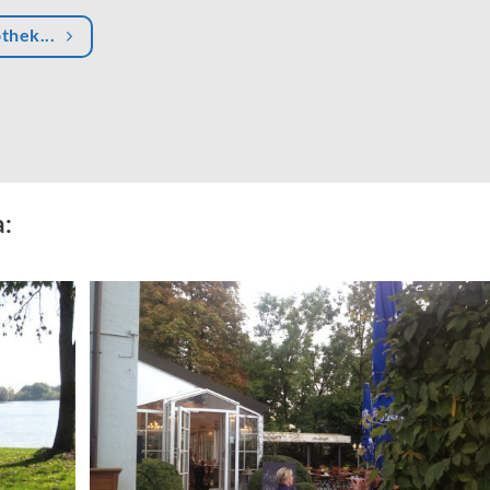
othek...
a: