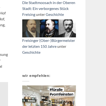
Die Stadtmoosach in der Oberen
-
Stadt: Ein verborgenes Stück
 Hof
Freising
unter
Geschichte
of,
ung,
Freisinger (Ober-)Bürgermeister
der letzten 150 Jahre
unter
Geschichte
ösung
r
al
wir empfehlen: