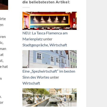
die beliebstesten Artikel:
irte
en
NEU: La Tasca Flamenca am
hren
Marienplatz
unter
c,
Stadtgespräche
,
Wirtschaft
 man
hat
t,
e hat
Eine „Spezlwirtschaft“ im besten
Sinn des Wortes
unter
en
Wirtschaft
.
vor