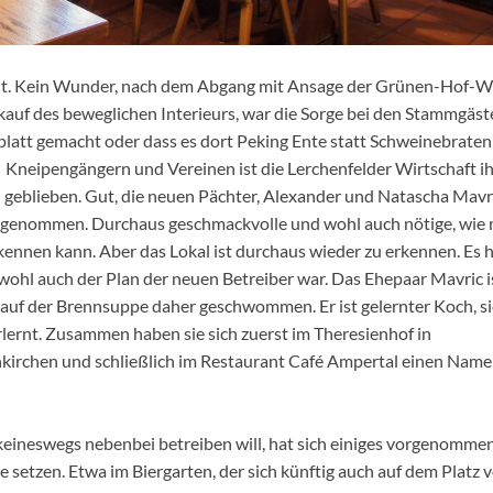
elt. Kein Wunder, nach dem Abgang mit Ansage der Grünen-Hof-W
auf des beweglichen Interieurs, war die Sorge bei den Stammgäst
 platt gemacht oder dass es dort Peking Ente statt Schweinebraten
 Kneipengängern und Vereinen ist die Lerchenfelder Wirtschaft i
geblieben. Gut, die neuen Pächter, Alexander und Natascha Mavri
rgenommen. Durchaus geschmackvolle und wohl auch nötige, wie
nen kann. Aber das Lokal ist durchaus wieder zu erkennen. Es 
ohl auch der Plan der neuen Betreiber war. Das Ehepaar Mavric is
 auf der Brennsuppe daher geschwommen. Er ist gelernter Koch, si
rlernt. Zusammen haben sie sich zuerst im Theresienhof in
kirchen und schließlich im Restaurant Café Ampertal einen Nam
 keineswegs nebenbei betreiben will, hat sich einiges vorgenommen
e setzen. Etwa im Biergarten, der sich künftig auch auf dem Platz 