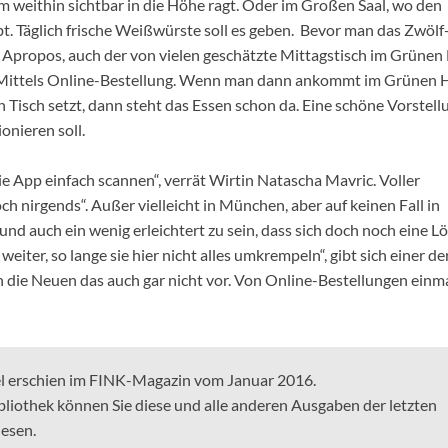
m weithin sichtbar in die Höhe ragt. Oder im Großen Saal, wo den
. Täglich frische Weißwürste soll es geben. Bevor man das Zwölf
propos, auch der von vielen geschätzte Mittagstisch im Grünen
t. Mittels Online-Bestellung. Wenn man dann ankommt im Grünen H
 Tisch setzt, dann steht das Essen schon da. Eine schöne Vorstell
onieren soll.
ie App einfach scannen“, verrät Wirtin Natascha Mavric. Voller
ch nirgends“. Außer vielleicht in München, aber auf keinen Fall in
und auch ein wenig erleichtert zu sein, dass sich doch noch eine L
eiter, so lange sie hier nicht alles umkrempeln“, gibt sich einer de
n die Neuen das auch gar nicht vor. Von Online-Bestellungen einm
el erschien im FINK-Magazin vom Januar 2016.
bliothek können Sie diese und alle anderen Ausgaben der letzten
lesen.