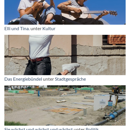
Elli und Tina.
unter
Kultur
Das Energiebündel
unter
Stadtgespräche
Sie wächst und wächst und wächst
unter
Politik