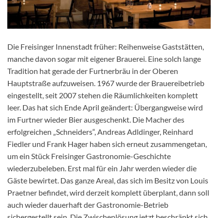
Die Freisinger Innenstadt früher: Reihenweise Gaststätten,
manche davon sogar mit eigener Brauerei. Eine solch lange
Tradition hat gerade der Furtnerbräu in der Oberen
Hauptstraße aufzuweisen. 1967 wurde der Brauereibetrieb
eingestellt, seit 2007 stehen die Räumlichkeiten komplett
leer. Das hat sich Ende April geändert: Übergangweise wird
im Furtner wieder Bier ausgeschenkt. Die Macher des
erfolgreichen „Schneiders“, Andreas Adldinger, Reinhard
Fiedler und Frank Hager haben sich erneut zusammengetan,
um ein Stück Freisinger Gastronomie-Geschichte
wiederzubeleben. Erst mal für ein Jahr werden wieder die
Gäste bewirtet. Das ganze Areal, das sich im Besitz von Louis
Praetner befindet, wird derzeit komplett überplant, dann soll
auch wieder dauerhaft der Gastronomie-Betrieb
sichergestellt sein. Die Zwischenlösung jetzt beschränkt sich