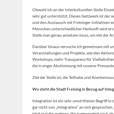
Obwohl ich an der Interkulturellen Stelle Einze
sehr gut unterstützt. Dieses Netzwerk ist der
und den Austausch mit Freisinger Initiativen wi
Menschen unterschiedlicher Herkunft wird ers
Stelle man genau ansetzen muss, um mit der Ar
Darüber hinaus versuche ich gemeinsam mit u
Veranstaltungen und Projekte, wie den Aktio
Workshops, mehr Transparenz für Vielfaltsthem
die in enger Abstimmung mit unserer Pressestel
Ziel der Stelle ist, die Teilhabe und Anerkennu
Wo steht die Stadt Freising in Bezug auf Inte
Integration ist ein sehr umstrittener Begriff in
gar nicht von „Integration“ an sich gesprochen, 
jetzt mal die anderen, die zugewandert sind, al