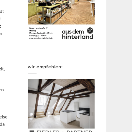
adt
t
t
er
h
wir empfehlen:
it,
rn.
eise
 da