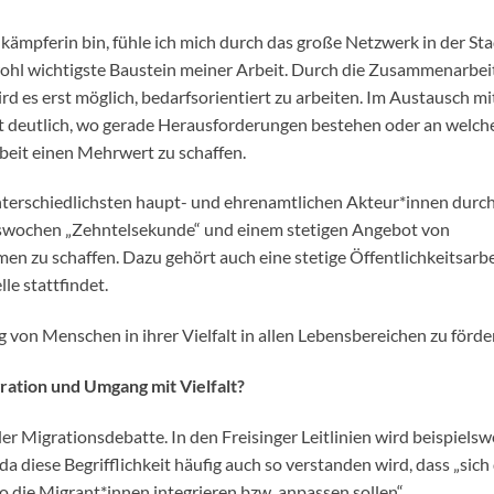
lkämpferin bin, fühle ich mich durch das große Netzwerk in der St
 wohl wichtigste Baustein meiner Arbeit. Durch die Zusammenarbei
rd es erst möglich, bedarfsorientiert zu arbeiten. Im Austausch mi
t deutlich, wo gerade Herausforderungen bestehen oder an welch
beit einen Mehrwert zu schaffen.
nterschiedlichsten haupt- und ehrenamtlichen Akteur*innen durc
nswochen „Zehntelsekunde“ und einem stetigen Angebot von
en zu schaffen. Dazu gehört auch eine stetige Öffentlichkeitsarbe
le stattfindet.
ng von Menschen in ihrer Vielfalt in allen Lebensbereichen zu förde
gration und Umgang mit Vielfalt?
 der Migrationsdebatte. In den Freisinger Leitlinien wird beispielsw
da diese Begrifflichkeit häufig auch so verstanden wird, dass „sich
so die Migrant*innen integrieren bzw. anpassen sollen“.