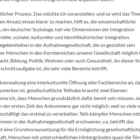
ftlicher Prozess. Das möchte ich voranstellen; und so wird das Th
n Ansatz etwas klarer zu machen, hilft es, die wissenschaftliche
ein deutscher Soziologe, hat vier Dimensionen der Integration
ller, sozialer, kultureller und identifikatorischer Integration.
 Gegebenheiten in der Aufnahmegesellschaft, die so gestaltet sein
aller Menschen in den Kernbereichen unserer Gesellschaft möglich i
rkt, Bildung, Politik, Wohnen oder auch Gesundheit. An dieser St
chnittsaufgabe ist, die sehr viele Bereiche betrifft.
verwaltung eine interkulturelle Öffnung aller Fachbereiche an, da
zumerken ist, gesellschaftliche Teilhabe braucht zwei Ebenen:
ine ich, dass Menschen grundsätzlich dafür bereit sein müssen, si
n der ersten Zeit des Ankommens gar nicht möglich, weil so viele 
beschäftigt das erstmal zu verarbeiten. Teils kämpfen Menschen mit
men in der Aufnahmegesellschaft erschweren, v.a. betrifft das
 eine Grundvoraussetzung für die Ermöglichung gesellschaftlich
ft, Menschen mit unterschiedlichen Hintergründen quasi die Tür