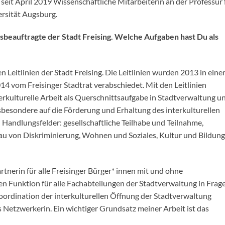
seit April 2019 Wissenschaftliche Mitarbeiterin an der Professur f
ersität Augsburg.
nsbeauftragte der Stadt Freising. Welche Aufgaben hast Du als
en Leitlinien der Stadt Freising. Die Leitlinien wurden 2013 in ein
14 vom Freisinger Stadtrat verabschiedet. Mit den Leitlinien
interkulturelle Arbeit als Querschnittsaufgabe in Stadtverwaltung u
nsbesondere auf die Förderung und Erhaltung des interkulturellen
 Handlungsfelder: gesellschaftliche Teilhabe und Teilnahme,
au von Diskriminierung, Wohnen und Soziales, Kultur und Bildung
tnerin für alle Freisinger Bürger* innen mit und ohne
 Funktion für alle Fachabteilungen der Stadtverwaltung in Frag
 Koordination der interkulturellen Öffnung der Stadtverwaltung
s Netzwerkerin. Ein wichtiger Grundsatz meiner Arbeit ist das