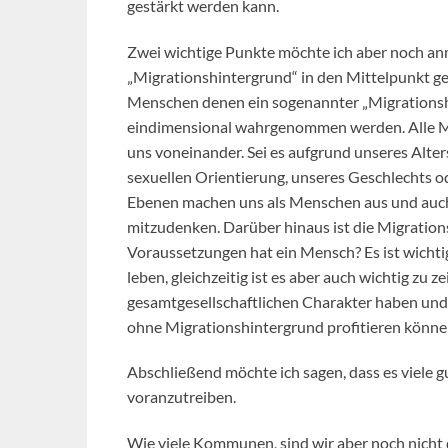
gestärkt werden kann.
Zwei wichtige Punkte möchte ich aber noch anm
„Migrationshintergrund“ in den Mittelpunkt ges
Menschen denen ein sogenannter „Migrationshin
eindimensional wahrgenommen werden. Alle Men
uns voneinander. Sei es aufgrund unseres Alter
sexuellen Orientierung, unseres Geschlechts o
Ebenen machen uns als Menschen aus und auch i
mitzudenken. Darüber hinaus ist die Migrati
Voraussetzungen hat ein Mensch? Es ist wichti
leben, gleichzeitig ist es aber auch wichtig zu
gesamtgesellschaftlichen Charakter haben un
ohne Migrationshintergrund profitieren können.
Abschließend möchte ich sagen, dass es viele gut
voranzutreiben.
Wie viele Kommunen, sind wir aber noch nicht da