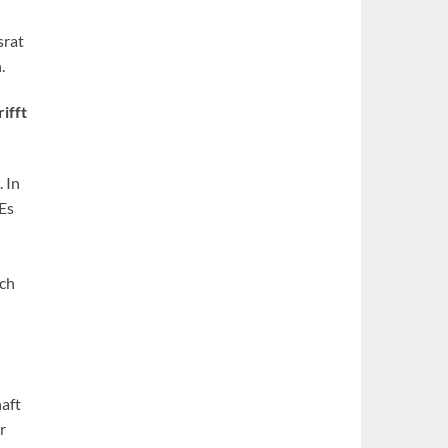
srat
.
ifft
 In
 Es
sch
haft
r