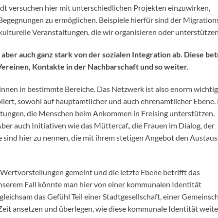
adt versuchen hier mit unterschiedlichen Projekten einzuwirken,
 Begegnungen zu ermöglichen. Beispiele hierfür sind der Migration
ulturelle Veranstaltungen, die wir organisieren oder unterstützen
aber auch ganz stark von der sozialen Integration ab. Diese betr
Vereinen, Kontakte in der Nachbarschaft und so weiter.
 innen in bestimmte Bereiche. Das Netzwerk ist also enorm wichtig.
bliert, sowohl auf hauptamtlicher und auch ehrenamtlicher Ebene.
atungen, die Menschen beim Ankommen in Freising unterstützen,
er auch Initiativen wie das Müttercaf., die Frauen im Dialog, der
se sind hier zu nennen, die mit ihrem stetigen Angebot den Austau
h Wertvorstellungen gemeint und die letzte Ebene betrifft das
n unserem Fall könnte man hier von einer kommunalen Identität
 gleichsam das Gefühl Teil einer Stadtgesellschaft, einer Gemeinsc
 Zeit ansetzen und überlegen, wie diese kommunale Identität weite