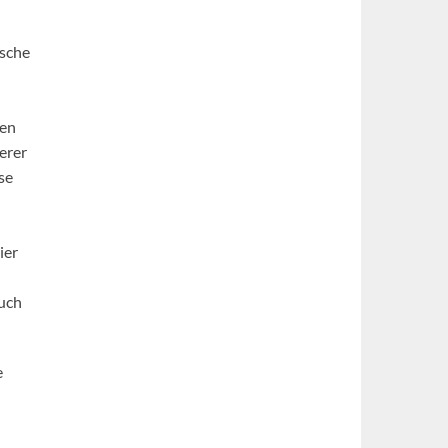
ische
den
erer
se
ier
auch
e