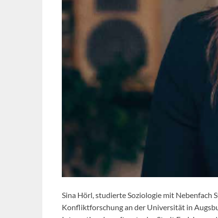
Sina Hörl, studierte Soziologie mit Nebenfach 
Konfliktforschung an der Universität in Augsb