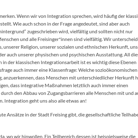
erken. Wenn wir von Integration sprechen, wird häufig der klass
tellt. Wie auch schon in der Frage angedeutet, sind aber auch
tergrund“ zugeschrieben wird, vielfältig und sollten nicht nur
schen und alle Freisinger*innen sind vielfältig. Wir unterschei
s, unserer Religion, unserer sozialen und ethnischen Herkunft, uns
der auch unserer physischen und psychischen Ausstattung. All die
n der klassischen Integrationsarbeit ist es wichtig diese Ebenen
onsfrage auch immer eine Klassenfrage: Welche sozioökonomischen
g, anzuerkennen, dass Menschen mit unterschiedlicher Herkunft h
 zeigen, dass integrative Maßnahmen letztlich auch immer einen
d durch den Abbau von Zugangsbarrieren alle Menschen mit und 
 Integration geht uns also alle etwas an!
e Ansätze in der Stadt Freising gibt, die gesellschaftliche Teilhab
, wo wir hinwollen. Ein Teilbereich dessen ist beispielsweise die