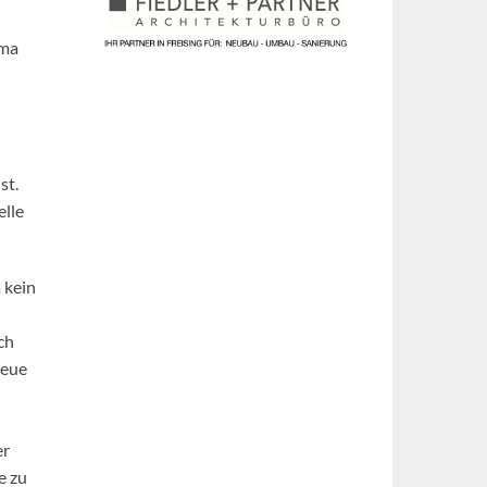
ema
st.
elle
 kein
ch
neue
er
e zu