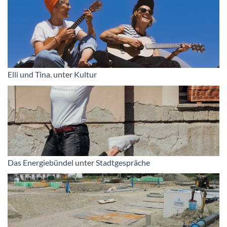
Elli und Tina.
unter
Kultur
Das Energiebündel
unter
Stadtgespräche