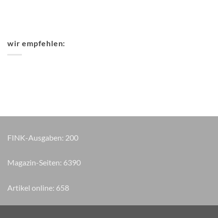
wir empfehlen:
FINK-Ausgaben:
200
Magazin-Seiten:
7460
Artikel online:
658