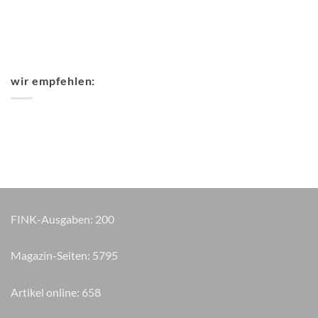
wir empfehlen:
FINK-Ausgaben:
200
Magazin-Seiten:
6470
Artikel online:
658