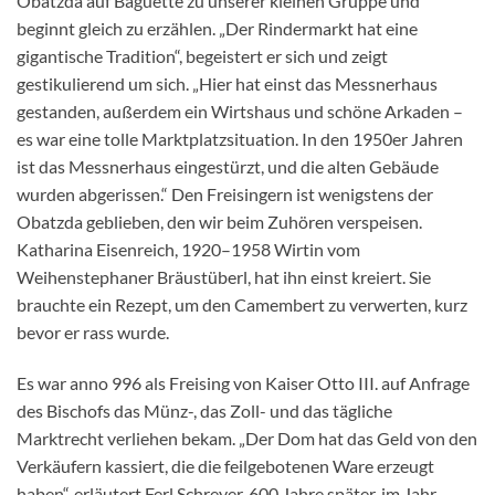
Obatzda auf Baguette zu unserer kleinen Gruppe und
beginnt gleich zu erzählen. „Der Rindermarkt hat eine
gigantische Tradition“, begeistert er sich und zeigt
gestikulierend um sich. „Hier hat einst das Messnerhaus
gestanden, außerdem ein Wirtshaus und schöne Arkaden –
es war eine tolle Marktplatzsituation. In den 1950er Jahren
ist das Messnerhaus eingestürzt, und die alten Gebäude
wurden abgerissen.“ Den Freisingern ist wenigstens der
Obatzda geblieben, den wir beim Zuhören verspeisen.
Katharina Eisenreich, 1920–1958 Wirtin vom
Weihenstephaner Bräustüberl, hat ihn einst kreiert. Sie
brauchte ein Rezept, um den Camembert zu verwerten, kurz
bevor er rass wurde.
Es war anno 996 als Freising von Kaiser Otto III. auf Anfrage
des Bischofs das Münz-, das Zoll- und das tägliche
Marktrecht verliehen bekam. „Der Dom hat das Geld von den
Verkäufern kassiert, die die feilgebotenen Ware erzeugt
haben“, erläutert Ferl Schreyer. 600 Jahre später, im Jahr