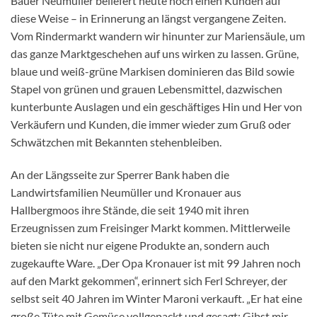
Bauer Neumüller beliefert heute noch einen Kunden auf
diese Weise – in Erinnerung an längst vergangene Zeiten.
Vom Rindermarkt wandern wir hinunter zur Mariensäule, um
das ganze Marktgeschehen auf uns wirken zu lassen. Grüne,
blaue und weiß-grüne Markisen dominieren das Bild sowie
Stapel von grünen und grauen Lebensmittel, dazwischen
kunterbunte Auslagen und ein geschäftiges Hin und Her von
Verkäufern und Kunden, die immer wieder zum Gruß oder
Schwätzchen mit Bekannten stehenbleiben.
An der Längsseite zur Sperrer Bank haben die
Landwirtsfamilien Neumüller und Kronauer aus
Hallbergmoos ihre Stände, die seit 1940 mit ihren
Erzeugnissen zum Freisinger Markt kommen. Mittlerweile
bieten sie nicht nur eigene Produkte an, sondern auch
zugekaufte Ware. „Der Opa Kronauer ist mit 99 Jahren noch
auf den Markt gekommen“, erinnert sich Ferl Schreyer, der
selbst seit 40 Jahren im Winter Maroni verkauft. „Er hat eine
große Tüte mit Gemüse vollgepackt und gesagt: Gibst mir