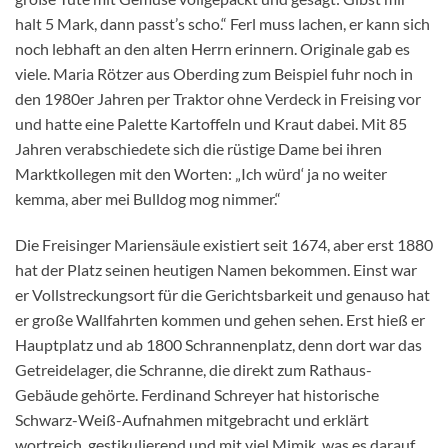
halt 5 Mark, dann passt’s scho.“ Ferl muss lachen, er kann sich
noch lebhaft an den alten Herrn erinnern. Originale gab es
viele. Maria Rötzer aus Oberding zum Beispiel fuhr noch in
den 1980er Jahren per Traktor ohne Verdeck in Freising vor
und hatte eine Palette Kartoffeln und Kraut dabei. Mit 85
Jahren verabschiedete sich die rüstige Dame bei ihren
Marktkollegen mit den Worten: „Ich würd‘ ja no weiter
kemma, aber mei Bulldog mog nimmer.“
Die Freisinger Mariensäule existiert seit 1674, aber erst 1880
hat der Platz seinen heutigen Namen bekommen. Einst war
er Vollstreckungsort für die Gerichtsbarkeit und genauso hat
er große Wallfahrten kommen und gehen sehen. Erst hieß er
Hauptplatz und ab 1800 Schrannenplatz, denn dort war das
Getreidelager, die Schranne, die direkt zum Rathaus-
Gebäude gehörte. Ferdinand Schreyer hat historische
Schwarz-Weiß-Aufnahmen mitgebracht und erklärt
wortreich, gestikulierend und mit viel Mimik, was es darauf