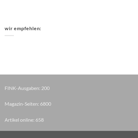
wir empfehlen:
FINK-Ausgaben:
200
Magazin-Seiten:
8055
Artikel online:
658