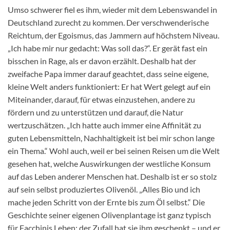
Umso schwerer fiel es ihm, wieder mit dem Lebenswandel in
Deutschland zurecht zu kommen. Der verschwenderische
Reichtum, der Egoismus, das Jammern auf höchstem Niveau.
„Ich habe mir nur gedacht: Was soll das?“. Er gerät fast ein
bisschen in Rage, als er davon erzählt. Deshalb hat der
zweifache Papa immer darauf geachtet, dass seine eigene,
kleine Welt anders funktioniert: Er hat Wert gelegt auf ein
Miteinander, darauf, für etwas einzustehen, andere zu
fördern und zu unterstützen und darauf, die Natur
wertzuschätzen. „Ich hatte auch immer eine Affinität zu
guten Lebensmitteln, Nachhaltigkeit ist bei mir schon lange
ein Thema.“ Wohl auch, weil er bei seinen Reisen um die Welt
gesehen hat, welche Auswirkungen der westliche Konsum
auf das Leben anderer Menschen hat. Deshalb ist er so stolz
auf sein selbst produziertes Olivenöl. „Alles Bio und ich
mache jeden Schritt von der Ernte bis zum Öl selbst.“ Die
Geschichte seiner eigenen Olivenplantage ist ganz typisch
für Facchinis Leben: der Zufall hat sie ihm geschenkt – und er