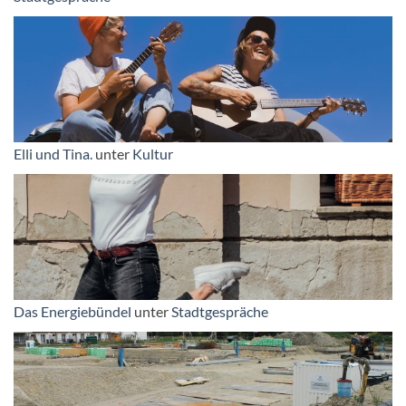
Elli und Tina.
unter
Kultur
Das Energiebündel
unter
Stadtgespräche