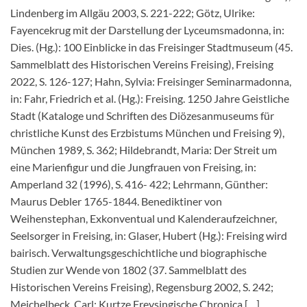
Lindenberg im Allgäu 2003, S. 221-222; Götz, Ulrike:
Fayencekrug mit der Darstellung der Lyceumsmadonna, in:
Dies. (Hg.): 100 Einblicke in das Freisinger Stadtmuseum (45.
Sammelblatt des Historischen Vereins Freising), Freising
2022, S. 126-127; Hahn, Sylvia: Freisinger Seminarmadonna,
in: Fahr, Friedrich et al. (Hg.): Freising. 1250 Jahre Geistliche
Stadt (Kataloge und Schriften des Diözesanmuseums für
christliche Kunst des Erzbistums München und Freising 9),
München 1989, S. 362; Hildebrandt, Maria: Der Streit um
eine Marienfigur und die Jungfrauen von Freising, in:
Amperland 32 (1996), S. 416- 422; Lehrmann, Günther:
Maurus Debler 1765-1844. Benediktiner von
Weihenstephan, Exkonventual und Kalenderaufzeichner,
Seelsorger in Freising, in: Glaser, Hubert (Hg.): Freising wird
bairisch. Verwaltungsgeschichtliche und biographische
Studien zur Wende von 1802 (37. Sammelblatt des
Historischen Vereins Freising), Regensburg 2002, S. 242;
Meichelbeck, Carl: Kurtze Freysingische Chronica […],