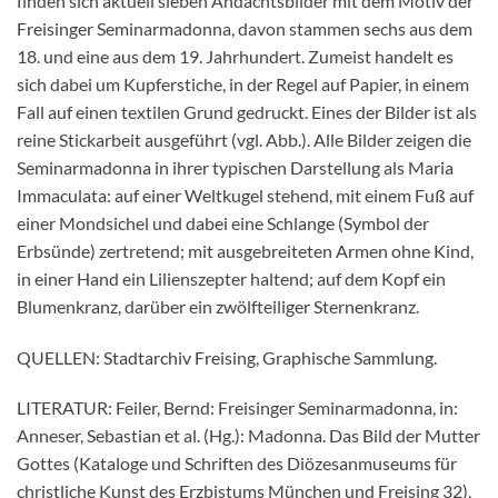
finden sich aktuell sieben Andachtsbilder mit dem Motiv der
Freisinger Seminarmadonna, davon stammen sechs aus dem
18. und eine aus dem 19. Jahrhundert. Zumeist handelt es
sich dabei um Kupferstiche, in der Regel auf Papier, in einem
Fall auf einen textilen Grund gedruckt. Eines der Bilder ist als
reine Stickarbeit ausgeführt (vgl. Abb.). Alle Bilder zeigen die
Seminarmadonna in ihrer typischen Darstellung als Maria
Immaculata: auf einer Weltkugel stehend, mit einem Fuß auf
einer Mondsichel und dabei eine Schlange (Symbol der
Erbsünde) zertretend; mit ausgebreiteten Armen ohne Kind,
in einer Hand ein Lilienszepter haltend; auf dem Kopf ein
Blumenkranz, darüber ein zwölfteiliger Sternenkranz.
QUELLEN: Stadtarchiv Freising, Graphische Sammlung.
LITERATUR: Feiler, Bernd: Freisinger Seminarmadonna, in:
Anneser, Sebastian et al. (Hg.): Madonna. Das Bild der Mutter
Gottes (Kataloge und Schriften des Diözesanmuseums für
christliche Kunst des Erzbistums München und Freising 32),