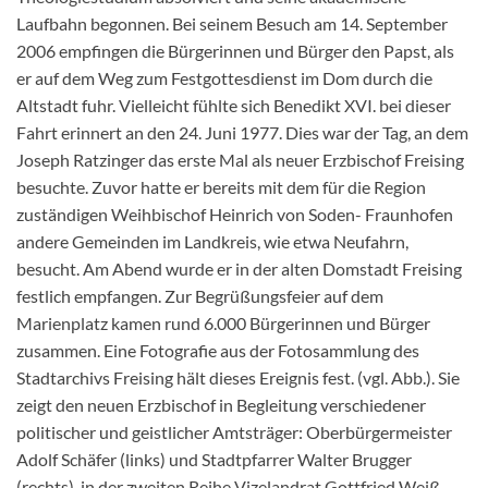
Laufbahn begonnen. Bei seinem Besuch am 14. September
2006 empfingen die Bürgerinnen und Bürger den Papst, als
er auf dem Weg zum Festgottesdienst im Dom durch die
Altstadt fuhr. Vielleicht fühlte sich Benedikt XVI. bei dieser
Fahrt erinnert an den 24. Juni 1977. Dies war der Tag, an dem
Joseph Ratzinger das erste Mal als neuer Erzbischof Freising
besuchte. Zuvor hatte er bereits mit dem für die Region
zuständigen Weihbischof Heinrich von Soden- Fraunhofen
andere Gemeinden im Landkreis, wie etwa Neufahrn,
besucht. Am Abend wurde er in der alten Domstadt Freising
festlich empfangen. Zur Begrüßungsfeier auf dem
Marienplatz kamen rund 6.000 Bürgerinnen und Bürger
zusammen. Eine Fotografie aus der Fotosammlung des
Stadtarchivs Freising hält dieses Ereignis fest. (vgl. Abb.). Sie
zeigt den neuen Erzbischof in Begleitung verschiedener
politischer und geistlicher Amtsträger: Oberbürgermeister
Adolf Schäfer (links) und Stadtpfarrer Walter Brugger
(rechts), in der zweiten Reihe Vizelandrat Gottfried Weiß,