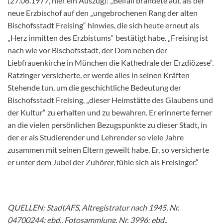
(27.06.1977, hier ein Auszug): „Beifall brandete auf, als der
neue Erzbischof auf den „ungebrochenen Rang der alten
Bischofsstadt Freising“ hinwies, die sich heute erneut als
„Herz inmitten des Erzbistums“ bestätigt habe. „Freising ist
nach wie vor Bischofsstadt, der Dom neben der
Liebfrauenkirche in München die Kathedrale der Erzdiözese“.
Ratzinger versicherte, er werde alles in seinen Kräften
Stehende tun, um die geschichtliche Bedeutung der
Bischofsstadt Freising, „dieser Heimstätte des Glaubens und
der Kultur“ zu erhalten und zu bewahren. Er erinnerte ferner
an die vielen persönlichen Bezugspunkte zu dieser Stadt, in
der er als Studierender und Lehrender so viele Jahre
zusammen mit seinen Eltern geweilt habe. Er, so versicherte
er unter dem Jubel der Zuhörer, fühle sich als Freisinger.“
QUELLEN: StadtAFS, Altregistratur nach
1945, Nr.
04700244; ebd., Fotosammlung,
Nr. 3996; ebd.,