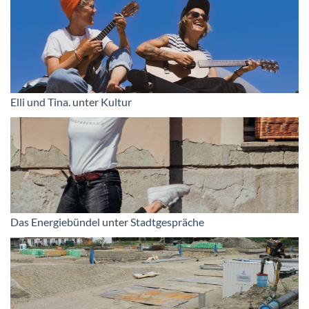
Elli und Tina.
unter
Kultur
Das Energiebündel
unter
Stadtgespräche