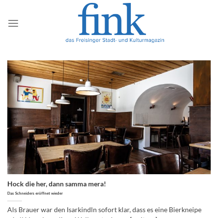
Zum
Inhalt
springen
Hock die her, dann samma mera!
Das Schneiders eröffnet wieder
Als Brauer war den Isarkindln sofort klar, dass es eine Bierkneipe