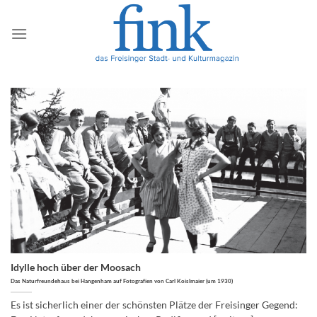
Zum
Inhalt
springen
Idylle hoch über der Moosach
Das Naturfreundehaus bei Hangenham auf Fotografien von Carl Koislmaier (um 1930)
Es ist sicherlich einer der schönsten Plätze der Freisinger Gegend: