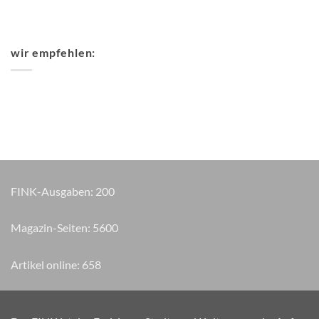
wir empfehlen:
FINK-Ausgaben:
200
Magazin-Seiten:
5745
Artikel online:
658