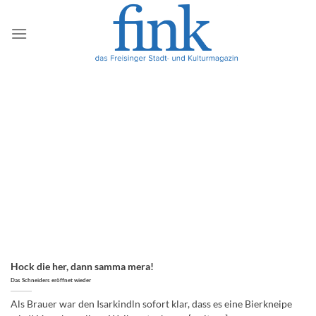
Zum
Inhalt
springen
Hock die her, dann samma mera!
Das Schneiders eröffnet wieder
Als Brauer war den Isarkindln sofort klar, dass es eine Bierkneipe