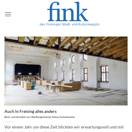
Zum
Inhalt
springen
Auch in Freising alles anders
Rück- und Ausblick von Oberbürgermeister Tobias Eschenbacher
Vor einem Jahr um diese Zeit blickten wir erwartungsvoll und mit