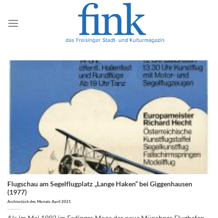
Zum
Inhalt
springen
Flugschau am Segelflugplatz „Lange Haken“ bei Giggenhausen
(1977)
Archivstück des Monats April 2021