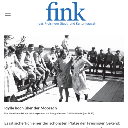
Zum
Inhalt
springen
Idylle hoch über der Moosach
Das Naturfreundehaus bei Hangenham auf Fotografien von Carl Koislmaier (um 1930)
Es ist sicherlich einer der schönsten Plätze der Freisinger Gegend: