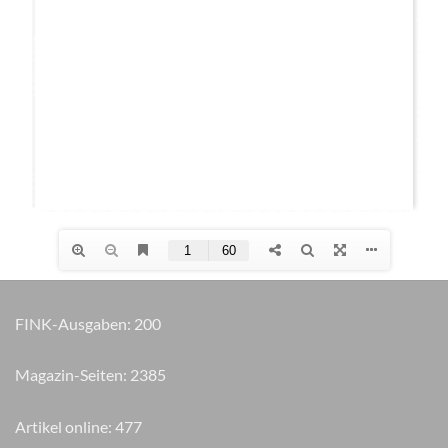
FINK-Ausgaben:
200
Magazin-Seiten:
2450
Artikel online:
490