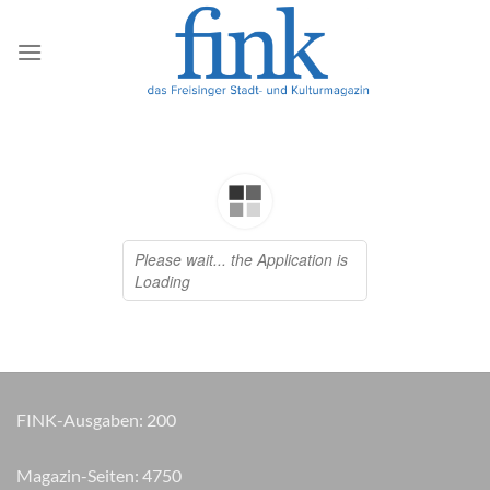
Zum
Inhalt
springen
FINK-Ausgaben:
200
Magazin-Seiten:
4840