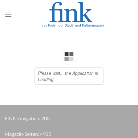
Zum
Inhalt
springen
FINK-Ausgaben:
200
Magazin-Seiten:
5010