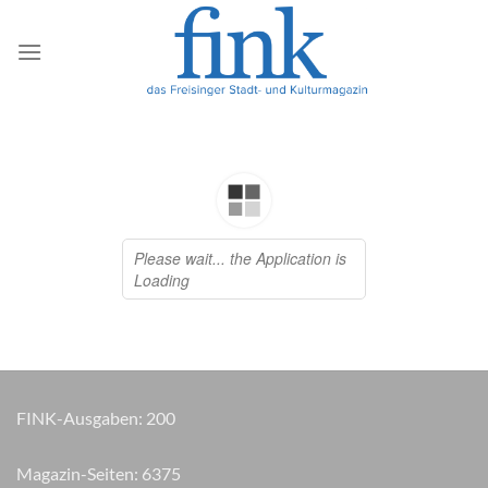
Zum
Inhalt
springen
FINK-Ausgaben:
200
Magazin-Seiten:
6465