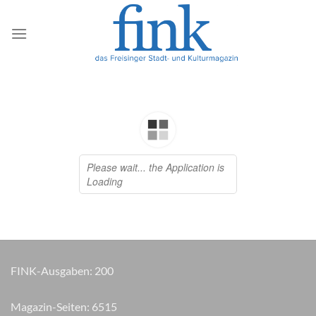
Zum
Inhalt
springen
FINK-Ausgaben:
200
Magazin-Seiten:
6585