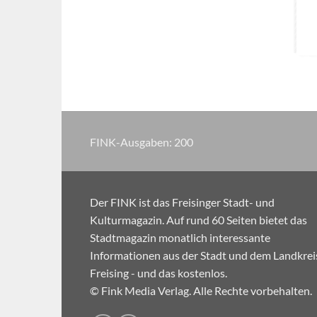
FINK-Ausgaben:
200
Der FINK ist das Freisinger Stadt- und
Kulturmagazin. Auf rund 60 Seiten bietet das
Stadtmagazin monatlich interessante
Informationen aus der Stadt und dem Landkrei
Freising - und das kostenlos.
© Fink Media Verlag. Alle Rechte vorbehalten.